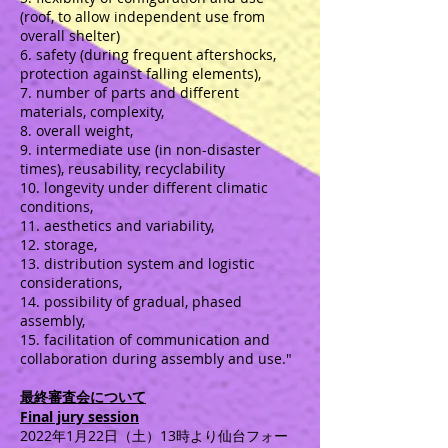
(roof, to allow independent use from
overall shelter)
6. safety (during frequent aftershocks,
protection against falling elements),
7. number of parts and different
materials, complexity,
8. overall weight,
9. intermediate use (in non-disaster
times), reusability, recyclability
10. longevity under different climatic
conditions,
11. aesthetics and variability,
12. storage,
13. distribution system and logistic
considerations,
14. possibility of gradual, phased
assembly,
15. facilitation of communication and
collaboration during assembly and use."
最終審査会について
Final jury session
2022年1月22日（土）13時より仙台フォー