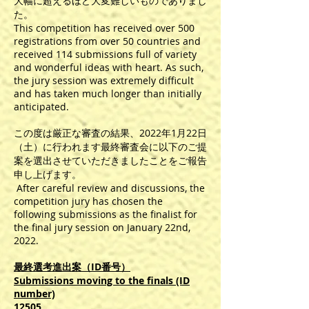
大幅に超えるほど大変難しいものでありまし
た。
This competition has received over 500
registrations from over 50 countries and
received 114 submissions full of variety
and wonderful ideas with heart. As such,
the jury session was extremely difficult
and has taken much longer than initially
anticipated.
この度は厳正な審査の結果、2022年1月22日
（土）に行われます最終審査会に以下のご提
案を選出させていただきましたことをご報告
申し上げます。
After careful review and discussions, the
competition jury has chosen the
following submissions as the finalist for
the final jury session on January 22nd,
2022.
最終選考進出案（ID番号）
Submissions moving to the finals (ID
number)
12505