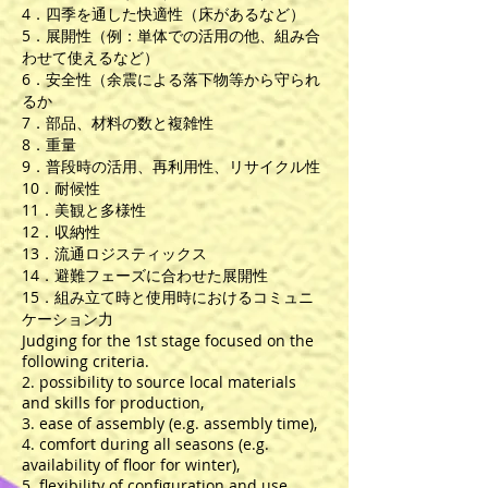
4．四季を通した快適性（床があるなど）
5．展開性（例：単体での活用の他、組み合
わせて使えるなど）
6．安全性（余震による落下物等から守られ
るか
7．部品、材料の数と複雑性
8．重量
9．普段時の活用、再利用性、リサイクル性
10．耐候性
11．美観と多様性
12．収納性
13．流通ロジスティックス
14．避難フェーズに合わせた展開性
15．組み立て時と使用時におけるコミュニ
ケーション力
Judging for the 1st stage focused on the
following criteria.
2. possibility to source local materials
and skills for production,
3. ease of assembly (e.g. assembly time),
4. comfort during all seasons (e.g.
availability of floor for winter),
5. flexibility of configuration and use