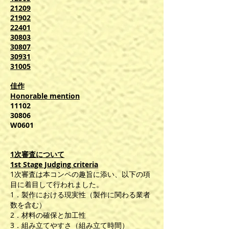
21209
21902
22401
30803
30807
30931
31005
佳作
Honorable mention
11102
30806
W0601
1次審査について
1st Stage Judging criteria
1次審査は本コンペの趣旨に添い、以下の項
目に着目して行われました。
1．製作における現実性（製作に関わる業者
数を含む）
2．材料の確保と加工性
3．組み立てやすさ（組み立て時間）