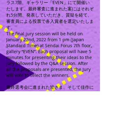
ラス7階、ギャラリー「EVEN」にて開催い
たします。最終審査に進まれた案にはそれぞ
れ5分間、発表していただき、質疑を経て、
審査員による投票で各入賞者を選定いたしま
す。
The final jury session will be held on
January 22nd, 2022 from 1 pm (Japan
Standard Time) at Sendai Forus 7th floor,
gallery “EVEN”. Each proposal will have 5
minutes for presenting their ideas to the
jury followed by the Q&A session. After
all the proposals are presented, the Jury
will vote to select the winners.
最終選考会に進まれた皆さま、そして佳作に
選ばれました皆さま、おめでとうございま
す。世界中から心温まる数多くのご提案に大
変感激しております。
日本に居られる皆さまには是非、仙台まで足
を運んで頂き、パネルの展示、最終に進んだ
案の実作を見ていただければ幸いに存じま
す。会場にお越しいただくのが難しい皆さま
はオンラインにて最終審査会にご参加頂けれ