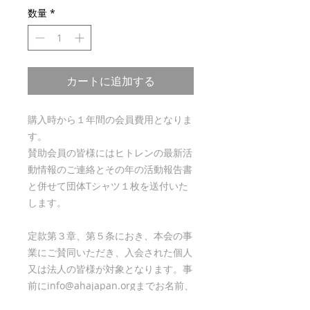
数量
*
カートに追加する
購入時から１年間の会員費用となりま
す。
賛助会員の皆様にはヒトレンの最新活
動情報のご連絡とその年の活動報告書
と併せて団体Tシャツ１枚を送付いた
します。
定款第３章、第５条におき、本会の事
業にご賛同いただき、入会された個人
又は法人の皆様が対象となります。事
前にinfo@ahajapan.orgまでお名前、
所属先、そして連絡先をご連絡いただ