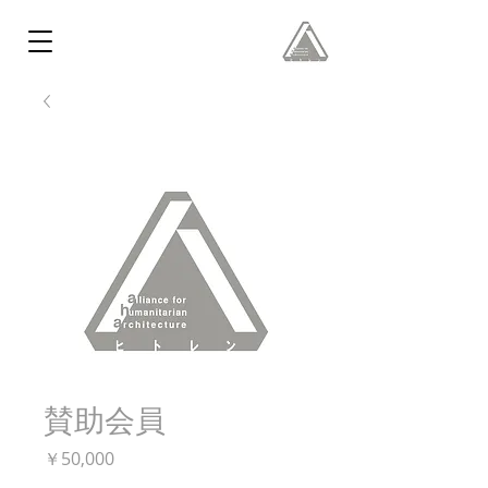
賛助会員
価
￥50,000
格