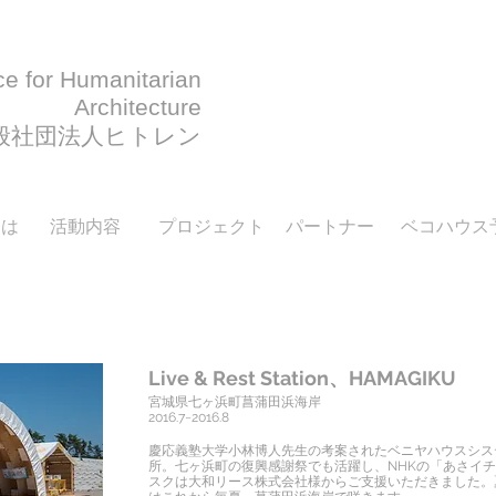
ce for Humanitarian
Architecture
一般社団法人ヒトレン
とは
活動内容
プロジェクト
パートナー
ベコハウス
Live & Rest Station、HAMAGIKU
​宮城県七ヶ浜町菖蒲田浜海岸
2016.7~2016.8
慶応義塾大学小林博人先生の考案されたベニヤハウスシス
所。七ヶ浜町の復興感謝祭でも活躍し、NHKの「あさイ
スクは大和リース株式会社様からご支援いただきました。夏