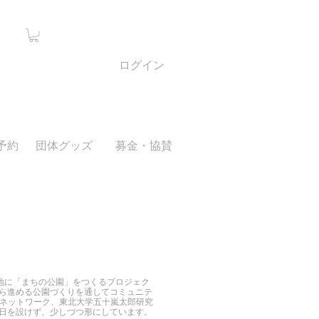
ログイン
予約
団体グッズ
募金・協賛
有地に「まちの公園」をつくるプロジェク
ら進める公園づくりを通してコミュニテ
りネットワーク、東北大学五十嵐太郎研究
日を設けず、少しづつ形にしています。