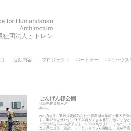
ce for Humanitarian
Architecture
一般社団法人ヒトレン
とは
活動内容
プロジェクト
パートナー
ベコハウス
​ごんげん様公園
福島県楢葉町木戸​
2017.7~
2015年9月に避難指定解除された福島県楢葉町の個人所
ト。助成金を使わず、住民各自ができる範囲で協力しなが
ィの形成を試みる計画です。NPO福島住まい・まちづく
室と共に企画、設計、ワークショップを開催し、完成予定