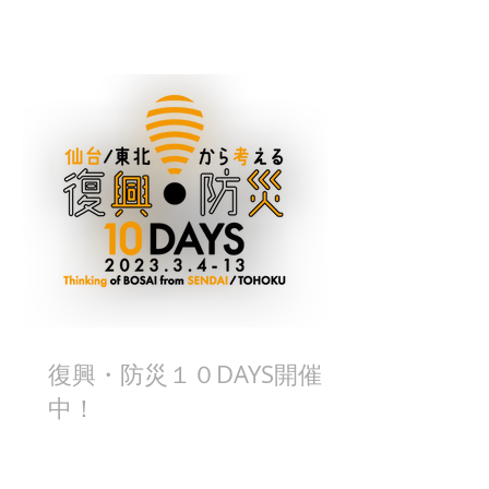
復興・防災１０DAYS開催
中！